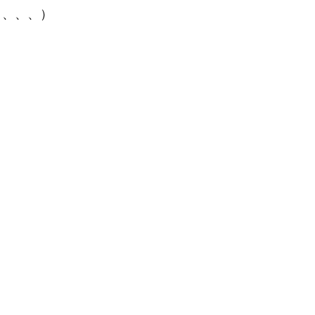
、、、、）