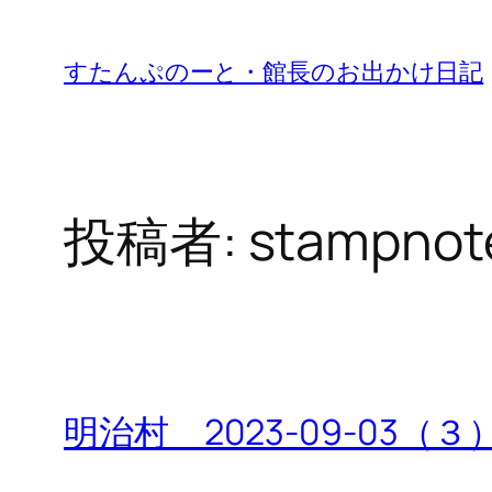
内
容
すたんぷのーと・館長のお出かけ日記
を
ス
キ
ッ
投稿者:
stampnot
プ
明治村 2023-09-03（