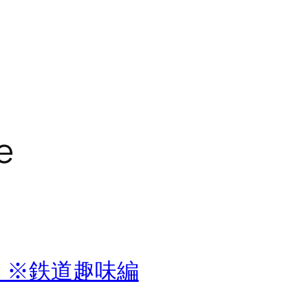
e
３）※鉄道趣味編