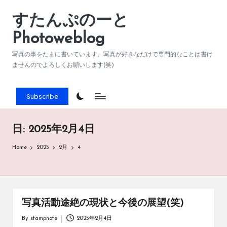
すたんぷのーと
Skip
to
Photoweblog
content
写真の事をたまに書いています。写真が好きなだけで専門的なことは書け
ませんのでよろしくお願いします(笑)
Subscribe
日:
2025年2月4日
Home
2025
2月
4
写真活動途絶の現状と今後の展望(笑)
By
stampnote
2025年2月4日
Posted