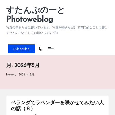
すたんぷのーと
Skip
to
Photoweblog
content
写真の事をたまに書いています。写真が好きなだけで専門的なことは書け
ませんのでよろしくお願いします(笑)
Subscribe
月:
2026年5月
Home
2026
5月
ベランダでラベンダーを咲かせてみたい人
の話（８）