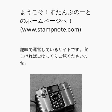
内
ようこそ！すたんぷのーと
容
を
のホームページへ！
ス
(www.stampnote.com)
キ
ッ
プ
趣味で運営しているサイトです。宜
しければごゆっくりご覧くださいま
せ。