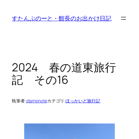
内
容
すたんぷのーと・館長のお出かけ日記
を
ス
キ
ッ
プ
2024 春の道東旅行
記 その16
執筆者:
stampnote
カテゴリ:
ほっかいど旅行記