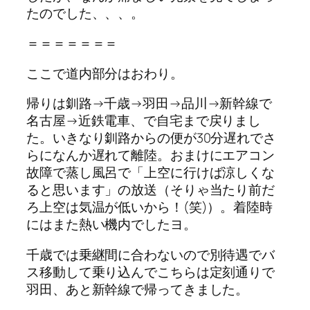
たのでした、、、。
＝＝＝＝＝＝＝
ここで道内部分はおわり。
帰りは釧路→千歳→羽田→品川→新幹線で
名古屋→近鉄電車、で自宅まで戻りまし
た。いきなり釧路からの便が30分遅れでさ
らになんか遅れて離陸。おまけにエアコン
故障で蒸し風呂で「上空に行けば涼しくな
ると思います」の放送（そりゃ当たり前だ
ろ上空は気温が低いから！(笑)）。着陸時
にはまた熱い機内でしたヨ。
千歳では乗継間に合わないので別待遇でバ
ス移動して乗り込んでこちらは定刻通りで
羽田、あと新幹線で帰ってきました。