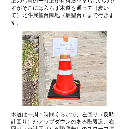
上の写真の一番上が有料展望室らしいので
すがそこには入らず木道を通って（歩い
て）北斗展望台園地（展望台）まで行きま
す。
木道は一周１時間くらいで、左回り（反時
計回り）がアップダウンのある階段道、右
回り（時計回り）が階段無しのスロープ道