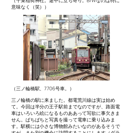
（千束稲荷神社。途中に立ち寄り。B/Wなのは特に
意味なく（笑））
（三ノ輪橋駅、7706号車。）
三ノ輪橋の駅に来ました。都電荒川線は実は始め
て。今回は半分の王子駅前までなのですが、路面電
車はいろいろ絵になるものああって写欲に事欠きま
せん。ぱちぱちと写真を撮って電車に乗り込みま
す。駅横には小さな博物館みたいなのがあるそうで
すが、また別の機会に訪問することにします（ダラ