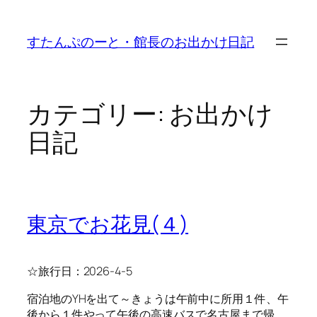
内
容
すたんぷのーと・館長のお出かけ日記
を
ス
キ
ッ
カテゴリー:
お出かけ
プ
日記
東京でお花見(４)
☆旅行日：2026-4-5
宿泊地のYHを出て～きょうは午前中に所用１件、午
後から１件やって午後の高速バスで名古屋まで帰