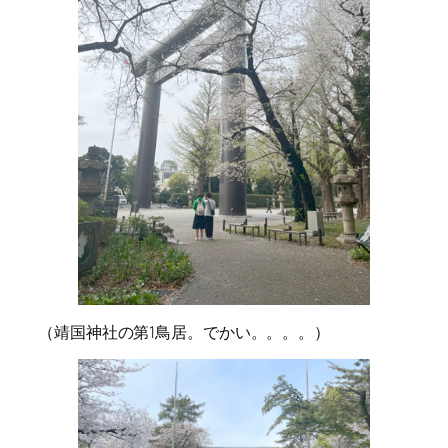
（靖国神社の第1鳥居。でかい。。。。）