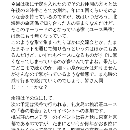
今回は夜に予定を入れたのでそのお仲間の方々とは
午後の３時半ころでお別れ。年に１回くらいそのよ
うな会を持っているのですが、次はいつだろう。北
海道の旅関係で知り合った人の集まりなんだけど、
そこのキーワードのとなっている宿（ユース民宿）
は既にもう無くなっていて。
このような形で集まったりほかに交流会とか、たま
たまネットを通じで知り合うというのはほかにもあ
るんだけど、いずれもベースになるものがすでに無
くなってしまっているのが多いんですよね。果たし
てどこまで続くのか。細～い糸か紐かは知りません
がそんなので繋がっているような状態で。まあ時の
成り行きで続けていくのでしょう、皆さん同
じ・・・・かな？
余談はその位にして。
次の予定は渋谷で行われる、礼文島の桃岩荘ユース
の「春の歌会」というイベントへの参加です。
桃岩荘のホステラーのイベントは春と秋に東京と京
都であるのですが、たまにというか何年かおき位に
行きたくなって参加してる。昨年秋の京都大会昼の