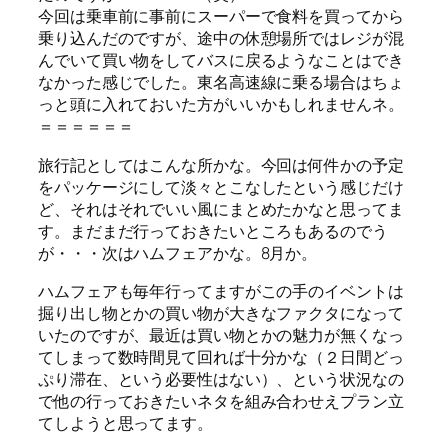
今回は乗車前に事前にスーパーで食料を買ってから
乗り込んだのですが、途中の休憩場所ではレジが混
んでいて買い物をしてバスに戻るようなことはでき
なかった感じでした。東名高速線に乗る場合はちょ
っと頭に入れておいた方がいいかもしれませんネ。
＝＝＝＝＝＝
旅行記としてはこんな所かな。今回は何件かの予定
をパッケージにして淡々とこなしたという感じだけ
ど、それはそれでいい風にまとめたかなと思ってま
す。まだまだ行っておきたいところもあるのでう
が・・・次はハムフェアかな。8月か。
ハムフェアも毎年行ってますがこの手のイベントは
掘り出し物とかの買い物が大きなファクタになって
いたのですが、最近は買い物とかの魅力が無くなっ
てしまって数時間見て回れば十分かな（２日間どっ
ぷり滞在、という必要性はない）、という状況なの
で他の行っておきたいネタを組み合わせえプラン立
てしようと思ってます。