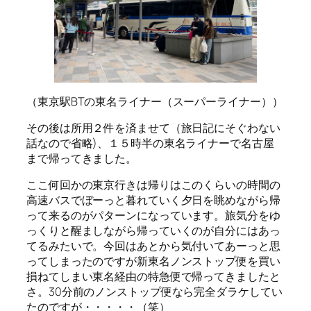
（東京駅BTの東名ライナー（スーパーライナー））
その後は所用２件を済ませて（旅日記にそぐわない
話なので省略)、１５時半の東名ライナーで名古屋
まで帰ってきました。
ここ何回かの東京行きは帰りはこのくらいの時間の
高速バスでぼーっと暮れていく夕日を眺めながら帰
って来るのがパターンになっています。旅気分をゆ
っくりと醒ましながら帰っていくのが自分にはあっ
てるみたいで。今回はあとから気付いてあーっと思
ってしまったのですが新東名ノンストップ便を買い
損ねてしまい東名経由の特急便で帰ってきましたと
さ。30分前のノンストップ便なら完全ダラケしてい
たのですが・・・・・（笑）