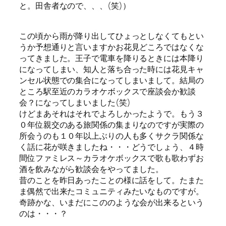
と。田舎者なので、、、(笑)）
この頃から雨が降り出してひょっとしなくてもとい
うか予想通りと言いますかお花見どころではなくな
ってきました。王子で電車を降りるときには本降り
になってしまい、知人と落ち合った時には花見キャ
ンセル状態での集合になってしまいまして。結局の
ところ駅至近のカラオケボックスで座談会か歓談
会？になってしまいました(笑)
けどまあそれはそれでよろしかったようで。もう３
０年位親交のある旅関係の集まりなのですが実際の
所会うのも１０年以上ぶりの人も多くサクラ関係な
く話に花が咲きましたね・・・どうでしょう、４時
間位ファミレス～カラオケボックスで歌も歌わずお
酒を飲みながら歓談会をやってました。
昔のことを昨日あったことの様に話をして。たまた
ま偶然で出来たコミュニティみたいなものですが。
奇跡かな、いまだにこののような会が出来るという
のは・・・？