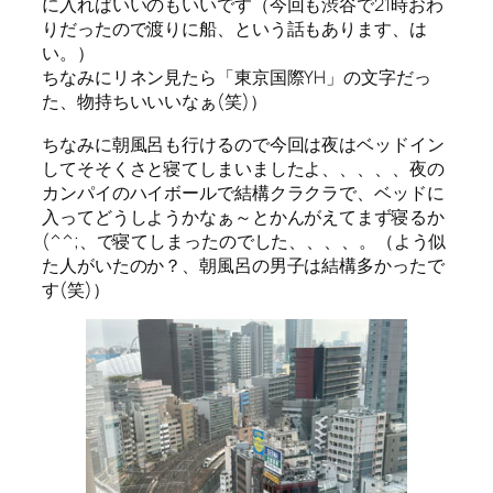
に入ればいいのもいいです（今回も渋谷で21時おわ
りだったので渡りに船、という話もあります、は
い。）
ちなみにリネン見たら「東京国際YH」の文字だっ
た、物持ちいいいなぁ(笑)）
ちなみに朝風呂も行けるので今回は夜はベッドイン
してそそくさと寝てしまいましたよ、、、、、夜の
カンパイのハイボールで結構クラクラで、ベッドに
入ってどうしようかなぁ～とかんがえてまず寝るか
(^^;、で寝てしまったのでした、、、、。（よう似
た人がいたのか？、朝風呂の男子は結構多かったで
す(笑)）