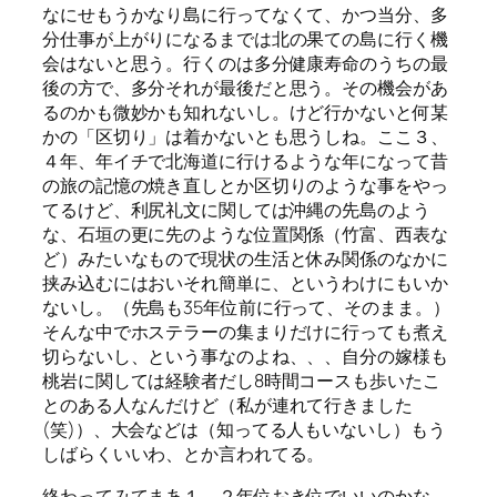
なにせもうかなり島に行ってなくて、かつ当分、多
分仕事が上がりになるまでは北の果ての島に行く機
会はないと思う。行くのは多分健康寿命のうちの最
後の方で、多分それが最後だと思う。その機会があ
るのかも微妙かも知れないし。けど行かないと何某
かの「区切り」は着かないとも思うしね。ここ３、
４年、年イチで北海道に行けるような年になって昔
の旅の記憶の焼き直しとか区切りのような事をやっ
てるけど、利尻礼文に関しては沖縄の先島のよう
な、石垣の更に先のような位置関係（竹富、西表な
ど）みたいなもので現状の生活と休み関係のなかに
挟み込むにはおいそれ簡単に、というわけにもいか
ないし。（先島も35年位前に行って、そのまま。）
そんな中でホステラーの集まりだけに行っても煮え
切らないし、という事なのよね、、、自分の嫁様も
桃岩に関しては経験者だし8時間コースも歩いたこ
とのある人なんだけど（私が連れて行きました
(笑)）、大会などは（知ってる人もいないし）もう
しばらくいいわ、とか言われてる。
終わってみてまあ１、２年位おき位でいいのかな、