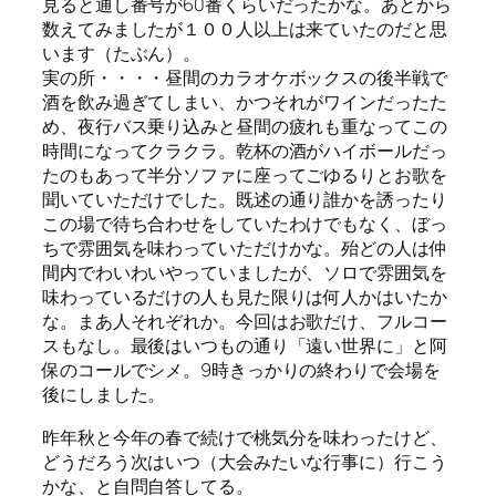
見ると通し番号が60番くらいだったかな。あとから
数えてみましたが１００人以上は来ていたのだと思
います（たぶん）。
実の所・・・・昼間のカラオケボックスの後半戦で
酒を飲み過ぎてしまい、かつそれがワインだったた
め、夜行バス乗り込みと昼間の疲れも重なってこの
時間になってクラクラ。乾杯の酒がハイボールだっ
たのもあって半分ソファに座ってごゆるりとお歌を
聞いていただけでした。既述の通り誰かを誘ったり
この場で待ち合わせをしていたわけでもなく、ぼっ
ちで雰囲気を味わっていただけかな。殆どの人は仲
間内でわいわいやっていましたが、ソロで雰囲気を
味わっているだけの人も見た限りは何人かはいたか
な。まあ人それぞれか。今回はお歌だけ、フルコー
スもなし。最後はいつもの通り「遠い世界に」と阿
保のコールでシメ。9時きっかりの終わりで会場を
後にしました。
昨年秋と今年の春で続けで桃気分を味わったけど、
どうだろう次はいつ（大会みたいな行事に）行こう
かな、と自問自答してる。