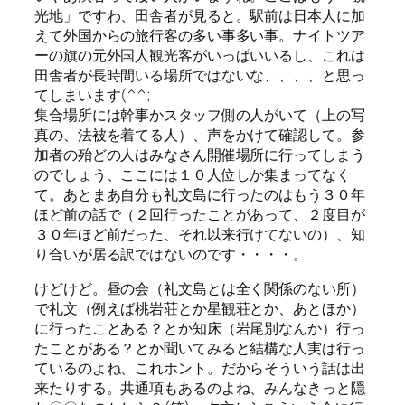
光地」ですわ、田舎者が見ると。駅前は日本人に加
えて外国からの旅行客の多い事多い事。ナイトツア
ーの旗の元外国人観光客がいっぱいいるし、これは
田舎者が長時間いる場所ではないな、、、、と思っ
てしまいます(^^;
集合場所には幹事かスタッフ側の人がいて（上の写
真の、法被を着てる人）、声をかけて確認して。参
加者の殆どの人はみなさん開催場所に行ってしまう
のでしょう、ここには１０人位しか集まってなく
て。あとまあ自分も礼文島に行ったのはもう３０年
ほど前の話で（２回行ったことがあって、２度目が
３０年ほど前だった、それ以来行けてないの）、知
り合いが居る訳ではないのです・・・・。
けどけど。昼の会（礼文島とは全く関係のない所）
で礼文（例えば桃岩荘とか星観荘とか、あとほか）
に行ったことある？とか知床（岩尾別なんか）行っ
たことがある？とか聞いてみると結構な人実は行っ
ているのよね、これホント。だからそういう話は出
来たりする。共通項もあるのよね、みんなきっと隠