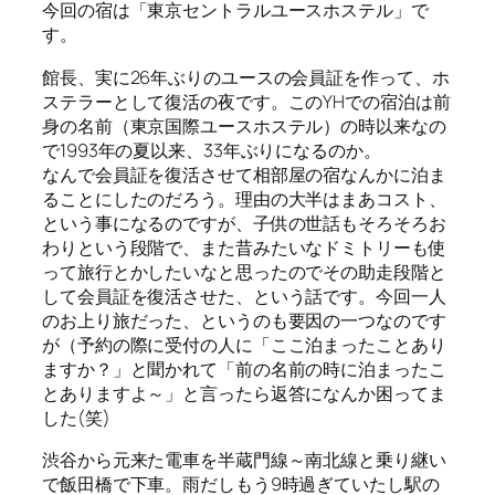
今回の宿は「東京セントラルユースホステル」で
す。
館長、実に26年ぶりのユースの会員証を作って、ホ
ステラーとして復活の夜です。このYHでの宿泊は前
身の名前（東京国際ユースホステル）の時以来なの
で1993年の夏以来、33年ぶりになるのか。
なんで会員証を復活させて相部屋の宿なんかに泊ま
ることにしたのだろう。理由の大半はまあコスト、
という事になるのですが、子供の世話もそろそろお
わりという段階で、また昔みたいなドミトリーも使
って旅行とかしたいなと思ったのでその助走段階と
して会員証を復活させた、という話です。今回一人
のお上り旅だった、というのも要因の一つなのです
が（予約の際に受付の人に「ここ泊まったことあり
ますか？」と聞かれて「前の名前の時に泊まったこ
とありますよ～」と言ったら返答になんか困ってま
した(笑)
渋谷から元来た電車を半蔵門線～南北線と乗り継い
で飯田橋で下車。雨だしもう9時過ぎていたし駅の