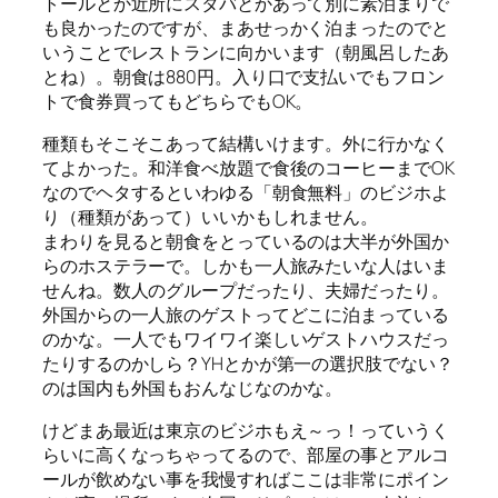
トールとか近所にスタバとかあって別に素泊まりで
も良かったのですが、まあせっかく泊まったのでと
いうことでレストランに向かいます（朝風呂したあ
とね）。朝食は880円。入り口で支払いでもフロン
トで食券買ってもどちらでもOK。
種類もそこそこあって結構いけます。外に行かなく
てよかった。和洋食べ放題で食後のコーヒーまでOK
なのでヘタするといわゆる「朝食無料」のビジホよ
り（種類があって）いいかもしれません。
まわりを見ると朝食をとっているのは大半が外国か
らのホステラーで。しかも一人旅みたいな人はいま
せんね。数人のグループだったり、夫婦だったり。
外国からの一人旅のゲストってどこに泊まっている
のかな。一人でもワイワイ楽しいゲストハウスだっ
たりするのかしら？YHとかが第一の選択肢でない？
のは国内も外国もおんなじなのかな。
けどまあ最近は東京のビジホもえ～っ！っていうく
らいに高くなっちゃってるので、部屋の事とアルコ
ールが飲めない事を我慢すればここは非常にポイン