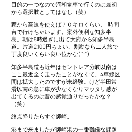
目的の一つなので河和電車で行くのは最初
から選択肢としてはなし（笑）
家から高速を使えば７０キロくらい、1時間
台で行けちゃいます。案外便利な知多半
島。朝は8時過ぎに出て大府から知多半島
道。片道2,100円ちょい。割勘なら二人旅で
丁度良いくらい良い位かな(^^)
知多半島道も近年はセントレア分岐以南は
ここ最近全く走ったことがなくて。4車線区
間は拡大したのですが未経験。けど半田常
滑以南の急に車が少なくなりマッタリ感が
出てくるのは昔の感覚通りだったかな？
（笑）
終点降りたらすぐ師崎。
港まで来ましたが師崎港の一番難儀な課題