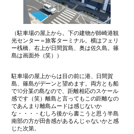
（駐車場の屋上から。下の建物が師崎港観
光センター＝旅客ターミナル。横はフェリ
ー桟橋、右上が日間賀島、奥は佐久島。篠
島は画面外（笑））
駐車場の屋上からは目の前に港、日間賀
島、篠島がデーンと望めます。両方とも船
で10分某の島なので、距離相応のスケール
感です（笑）離島と言ってもこの距離なの
であんまり離島ムードは感じないか
な・・・・むしろ後から書こうと思う半島
南部の方が田舎感があるんじゃないかと感
じた次第。