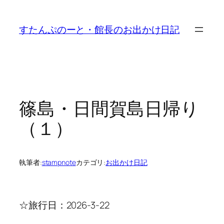
内
容
すたんぷのーと・館長のお出かけ日記
を
ス
キ
ッ
プ
篠島・日間賀島日帰り
（１）
執筆者:
stampnote
カテゴリ:
お出かけ日記
☆旅行日：2026-3-22