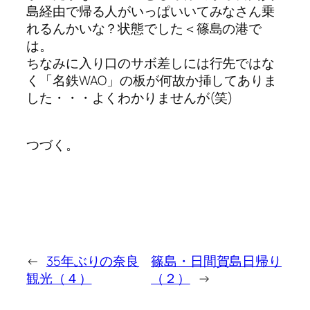
島経由で帰る人がいっぱいいてみなさん乗
れるんかいな？状態でした＜篠島の港で
は。
ちなみに入り口のサボ差しには行先ではな
く「名鉄WAO」の板が何故か挿してありま
した・・・よくわかりませんが(笑)
つづく。
←
35年ぶりの奈良
篠島・日間賀島日帰り
観光（４）
（２）
→